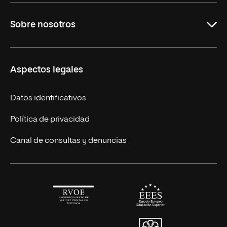
Maestrías en línea
Sobre nosotros
Licenciaturas en línea
Másteres Europeos
UNIR en México
Aspectos legales
Cursos Europeos
Nuestros alumnos
Títulos Americanos
Únete a nosotros
Datos identificativos
Alianza Newman
Actualidad
Política de privacidad
Solicita información
Canal de consultas y denuncias