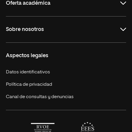
Oferta académica
Maestrías en línea
Sobre nosotros
Licenciaturas en línea
Másteres Europeos
UNIR en México
Aspectos legales
Cursos Europeos
Nuestros alumnos
Títulos Americanos
Únete a nosotros
Datos identificativos
Alianza Newman
Actualidad
Política de privacidad
Solicita información
Canal de consultas y denuncias