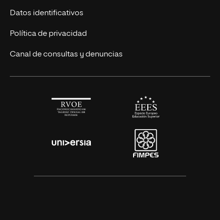
Títulos Americanos
Únete a nosotros
Datos identificativos
Alianza Newman
Actualidad
Política de privacidad
Solicita información
Canal de consultas y denuncias