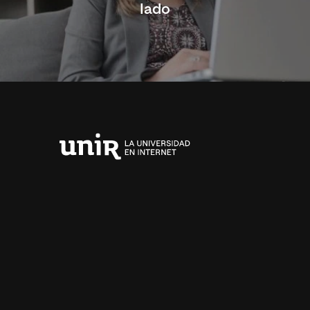
lado
Universidad
Internacional
de
La
Rioja