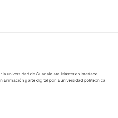
stría en Enseñanza de las Matemáticas
Máster Universitario en Dirección y Gestión de
Tecnologías de la Información (TI)
stría en Enseñanza del Inglés como Lengua
ranjera
Máster Universitario en Diseño de Experiencia de
Usuario
a
r la universidad de Guadalajara, Máster en Interface
en animación y arte digital por la universidad politécnica