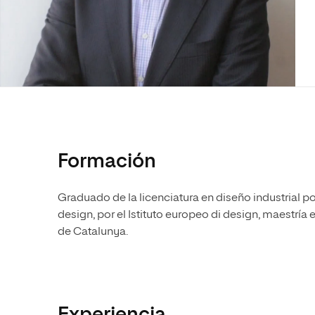
Mae
Ciencias Políticas y Relaciones
Comunicación y Mercadotecnia
Ciencias Sociales
Internacionales
Mae
Humanidades
Ext
Ciencias Criminológicas y de la
Seguridad
Artes
Humanidades
Música
Artes
Educación
Música
Comunicación y Mercadotecni
Formación
Ciencias Sociales
Economía y Negocios
Graduado de la licenciatura en diseño industrial po
design, por el Istituto europeo di design, maestría 
de Catalunya.