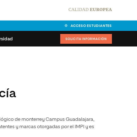
ACCESO ESTUDIANTES
rsidad
SOLICITA INFORMACIÓN
alidad
universitarias y
Carta del Rector
ciones
Nuestros alumnos
MPES
matricularse
cía
Órganos de gobierno
sitos de acceso
Normas de funcionamiento
dad
ladora de becas
Claustro
nios institucionales
ológico de monterrey Campus Guadalajara,
tentes y marcas otorgadas por el IMPI y es