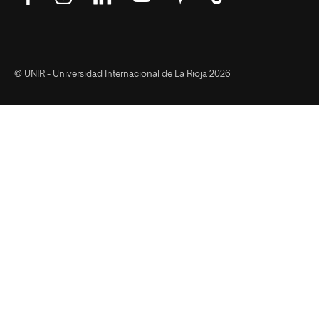
en
en
en
en
en
en
Facebook
Instagram
LinkedIn
YouTube
Google
Tik
Maps
Tok
© UNIR - Universidad Internacional de La Rioja 2026