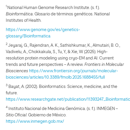
1
National Human Genome Research Institute. (s. f.).
Bioinformática
. Glosario de términos genéticos. National
Institutes of Health.
https://www.genome.gov/es/genetics-
glossary/Bioinformatica
2
Jeyaraj, G., Rajendran, A. K., Sathishkumar, K., Almutairi, B. O.,
Vadivelu, A., Chokkakula, S., Tu, Y., & Xie, W. (2025). High-
resolution protein modeling using cryo-EM and AI: Current
trends and future perspectives – A review.
Frontiers in Molecular
Biosciences
https://www.frontiersin.org/journals/molecular-
biosciences/articles/10.3389/fmolb.2025.1688455/full
3
Bayat, A. (2002). Bioinformatics: Science, medicine, and the
future.
https://www.researchgate.net/publication/11393247_Bioinformat
4
Instituto Nacional de Medicina Genómica. (s. f.). INMEGEN
–
Sitio Oficial
. Gobierno de México.
https://www.inmegen.gob.mx/