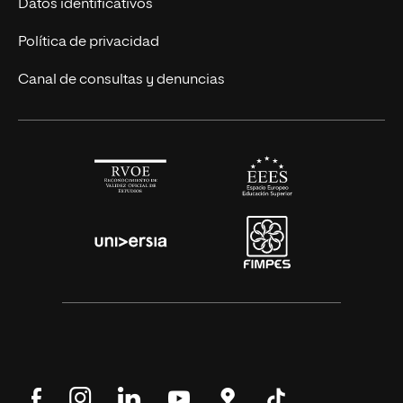
Datos identificativos
Alianza Newman
Actualidad
Política de privacidad
Solicita información
Canal de consultas y denuncias
Síguenos
Síguenos
Síguenos
Síguenos
Encuéntranos
Síguenos