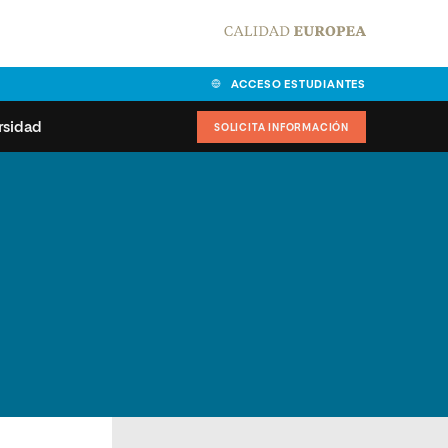
ACCESO ESTUDIANTES
rsidad
SOLICITA INFORMACIÓN
alidad
universitarias y
Carta del Rector
ciones
Nuestros alumnos
MPES
matricularse
Órganos de gobierno
sitos de acceso
Normas de funcionamiento
dad
ladora de becas
Claustro
nios institucionales