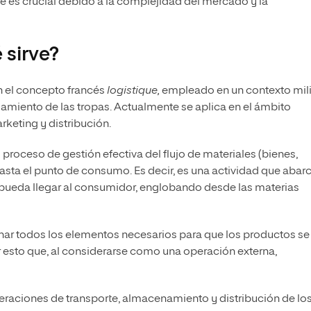
e es crucial debido a la complejidad del mercado y la
 sirve?
en el concepto francés
logistique,
empleado en un contexto mili
ojamiento de las tropas. Actualmente se aplica en el ámbito
keting y distribución.
roceso de gestión efectiva del flujo de materiales (bienes,
asta el punto de consumo. Es decir, es una actividad que
abar
 pueda llegar al consumidor, englobando desde las materias
ar todos los elementos necesarios para que los productos se
r esto que, al considerarse como una operación externa,
eraciones de transporte, almacenamiento y distribución de lo