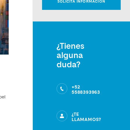
¿Tienes
alguna
duda?
+52
5588393963
pel
¿TE
LLAMAMOS?