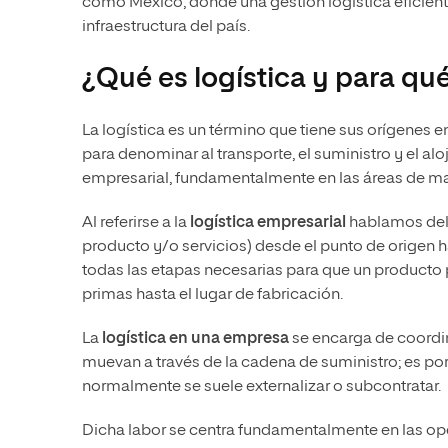
como México, donde una gestión logística eficient
infraestructura del país.
¿Qué es logística y para qué
La logística es un término que tiene sus orígenes 
para denominar al transporte, el suministro y el al
empresarial, fundamentalmente en las áreas de mar
Al referirse a la
logística empresarial
hablamos del p
producto y/o servicios) desde el punto de origen h
todas las etapas necesarias para que un producto
primas hasta el lugar de fabricación.
La
logística en una empresa
se encarga de coordin
muevan a través de la cadena de suministro; es po
normalmente se suele
externalizar o subcontratar.
Dicha labor se centra fundamentalmente en
las op