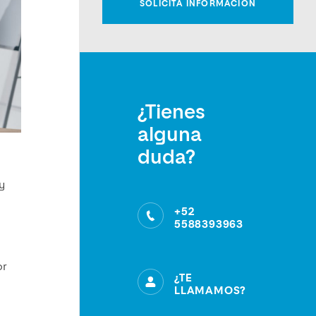
¿Tienes
alguna
duda?
y
+52
5588393963
or
¿TE
LLAMAMOS?