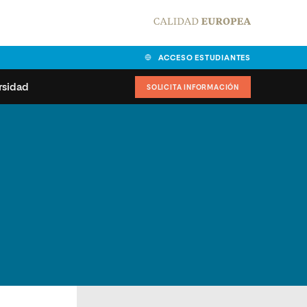
ACCESO ESTUDIANTES
rsidad
SOLICITA INFORMACIÓN
alidad
universitarias y
Carta del Rector
ciones
Nuestros alumnos
MPES
matricularse
Órganos de gobierno
sitos de acceso
Normas de funcionamiento
dad
ladora de becas
Claustro
nios institucionales