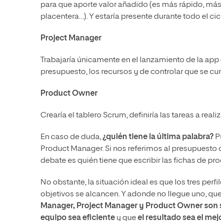
para que aporte valor añadido (es más rápido, más
placentera…). Y estaría presente durante todo el ci
Project Manager
Trabajaría únicamente en el lanzamiento de la app (
presupuesto, los recursos y de controlar que se cu
Product Owner
Crearía el tablero Scrum, definiría las tareas a reali
En caso de duda,
¿quién tiene la última palabra?
Pu
Product Manager. Si nos referimos al presupuesto de
debate es quién tiene que escribir las fichas de p
No obstante, la situación ideal es que los tres perfi
objetivos se alcancen. Y adonde no llegue uno, que l
Manager, Project Manager y Product Owner son s
equipo sea eficiente
y que
el resultado sea el mej