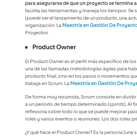
para asegurarse de que un proyecto se termina 
facilita las herramientas y maneja los tiempos. Se
(puede ser el lanzamiento de un producto, una actua
organización. La
Maestría en Gestión De Proyect
Proyectos.
Product Owner
El Product Owner es el perfil más específico de los
una de las llamadas metodologías ágiles para trabaj
producto final, sino en los pasos o incrementos que 
trabaja en Scrum. La
Maestría en Gestión De Proy
De forma muy resumida, Scrum consiste en dividir u
a un período de tiempo determinado (
sprints
). Al 
reflexiona sobre todo lo que se puede mejorar par
roles y varios eventos o reuniones. Los dos roles p
¿Y qué hace el Product Owner? Es la persona (una s