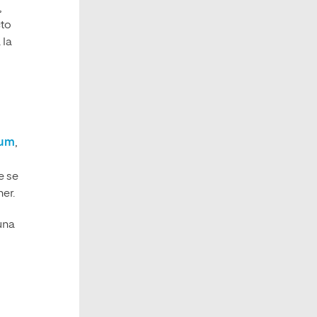
,
to
 la
rum
,
e se
er.
una