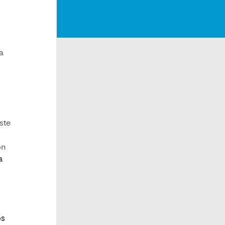
a
ste
s
on
a
os