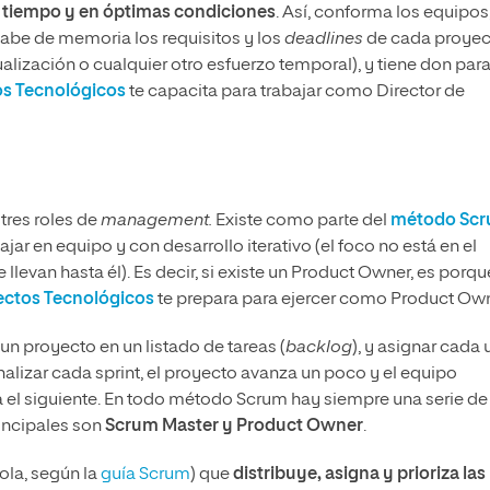
a tiempo y en óptimas condiciones
. Así, conforma los equipos
 sabe de memoria los requisitos y los
deadlines
de cada proyec
lización o cualquier otro esfuerzo temporal), y tiene don para
os Tecnológicos
te capacita para trabajar como Director de
 tres roles de
management.
Existe como parte del
método Sc
ar en equipo y con desarrollo iterativo (el foco no está en el
llevan hasta él). Es decir, si existe un Product Owner, es porqu
ectos Tecnológicos
te prepara para ejercer como Product Own
n proyecto en un listado de tareas (
backlog
), y asignar cada 
finalizar cada sprint, el proyecto avanza un poco y el equipo
a el siguiente. En todo método Scrum hay siempre una serie de
rincipales son
Scrum Master y Product Owner
.
ola, según la
guía Scrum
) que
distribuye, asigna y prioriza las