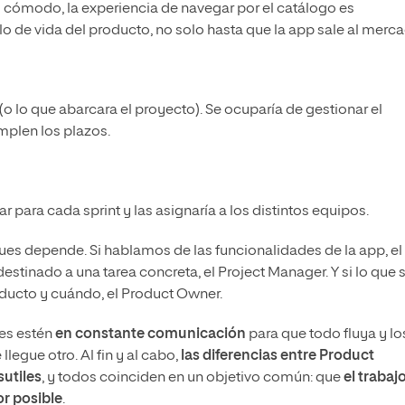
 cómodo, la experiencia de navegar por el catálogo es
clo de vida del producto, no solo hasta que la app sale al merc
o lo que abarcara el proyecto). Se ocuparía de gestionar el
mplen los plazos.
zar para cada sprint y las asignaría a los distintos equipos.
es depende. Si hablamos de las funcionalidades de la app, el
stinado a una tarea concreta, el Project Manager. Y si lo que 
roducto y cuándo, el Product Owner.
les estén
en constante comunicación
para que todo fluya y lo
legue otro. Al fin y al cabo,
las diferencias entre Product
utiles
, y todos coinciden en un objetivo común: que
el trabaj
or posible
.