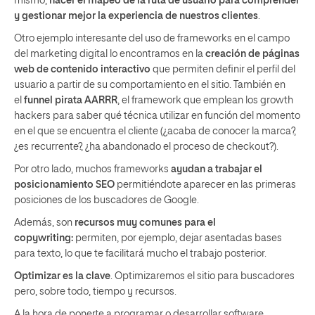
mismo,
hacer el mapeo de la ruta de usuario para comprender
y gestionar mejor la experiencia de nuestros clientes
.
Otro ejemplo interesante del uso de frameworks en el campo
del marketing digital lo encontramos en la
creación de páginas
web de contenido interactivo
que permiten definir el perfil del
usuario a partir de su comportamiento en el sitio. También en
el
funnel pirata AARRR
, el framework que emplean los growth
hackers para saber qué técnica utilizar en función del momento
en el que se encuentra el cliente (¿acaba de conocer la marca?,
¿es recurrente?, ¿ha abandonado el proceso de checkout?).
Por otro lado, muchos frameworks
ayudan a trabajar el
posicionamiento SEO
permitiéndote aparecer en las primeras
posiciones de los buscadores de Google.
Además, son
recursos muy comunes para el
copywriting:
permiten, por ejemplo, dejar asentadas bases
para texto, lo que te facilitará mucho el trabajo posterior.
Optimizar es la clave
. Optimizaremos el sitio para buscadores
pero, sobre todo, tiempo y recursos.
A la hora de ponerte a programar o desarrollar software,