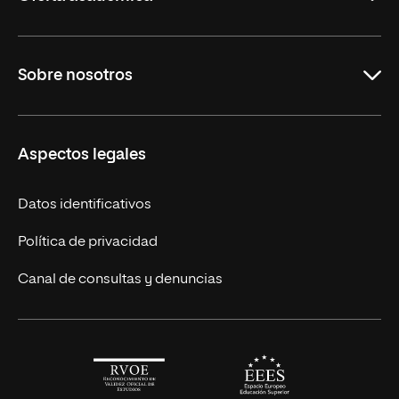
Maestrías en línea
Sobre nosotros
Licenciaturas en línea
Másteres Europeos
UNIR en México
Aspectos legales
Cursos Europeos
Nuestros alumnos
Títulos Americanos
Únete a nosotros
Datos identificativos
Alianza Newman
Actualidad
Política de privacidad
Solicita información
Canal de consultas y denuncias