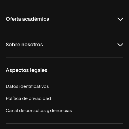
de
La
Rioja
Oferta académica
Maestrías en línea
Sobre nosotros
Licenciaturas en línea
Másteres Europeos
UNIR en México
Aspectos legales
Cursos Europeos
Nuestros alumnos
Títulos Americanos
Únete a nosotros
Datos identificativos
Alianza Newman
Actualidad
Política de privacidad
Solicita información
Canal de consultas y denuncias