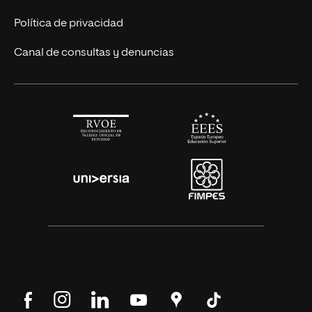
Alianza Newman
Actualidad
Política de privacidad
Solicita información
Canal de consultas y denuncias
Síguenos
Síguenos
Síguenos
Síguenos
Encuéntranos
Síguenos