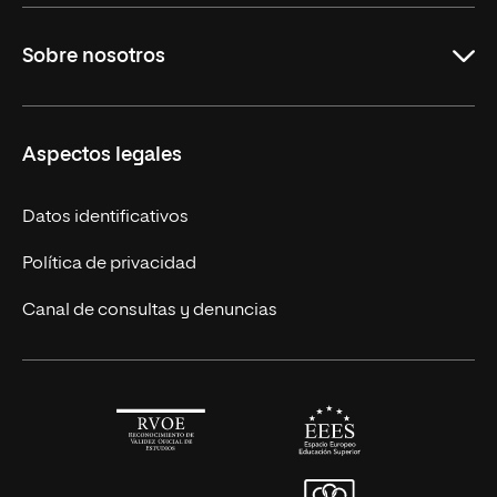
Maestrías en línea
Sobre nosotros
Licenciaturas en línea
Másteres Europeos
UNIR en México
Aspectos legales
Cursos Europeos
Nuestros alumnos
Títulos Americanos
Únete a nosotros
Datos identificativos
Alianza Newman
Actualidad
Política de privacidad
Solicita información
Canal de consultas y denuncias