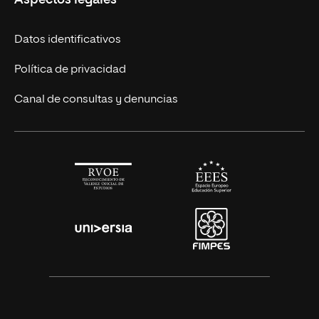
Aspectos legales
Cursos Europeos
Nuestros alumnos
Títulos Americanos
Únete a nosotros
Datos identificativos
Alianza Newman
Actualidad
Política de privacidad
Solicita información
Canal de consultas y denuncias