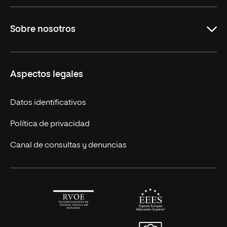
Maestrías en línea
Sobre nosotros
Licenciaturas en línea
Másteres Europeos
UNIR en México
Aspectos legales
Cursos Europeos
Nuestros alumnos
Títulos Americanos
Únete a nosotros
Datos identificativos
Alianza Newman
Actualidad
Política de privacidad
Solicita información
Canal de consultas y denuncias