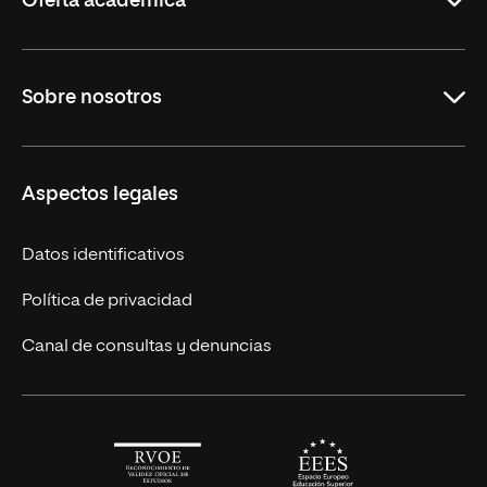
Oferta académica
Maestrías en línea
Sobre nosotros
Licenciaturas en línea
Másteres Europeos
UNIR en México
Aspectos legales
Cursos Europeos
Nuestros alumnos
Títulos Americanos
Únete a nosotros
Datos identificativos
Alianza Newman
Actualidad
Política de privacidad
Solicita información
Canal de consultas y denuncias