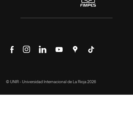
Síguenos
Síguenos
Síguenos
Síguenos
Encuéntranos
Síguenos
en
en
en
en
en
en
Facebook
Instagram
LinkedIn
YouTube
Google
Tik
Maps
Tok
© UNIR - Universidad Internacional de La Rioja 2026