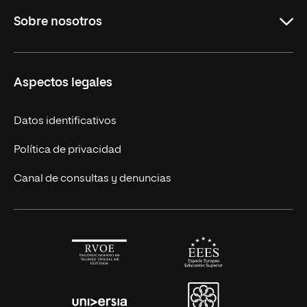
Sobre nosotros
Licenciaturas en línea
Másteres Europeos
UNIR en México
Aspectos legales
Cursos Europeos
Nuestros alumnos
Títulos Americanos
Únete a nosotros
Datos identificativos
Alianza Newman
Actualidad
Política de privacidad
Solicita información
Canal de consultas y denuncias