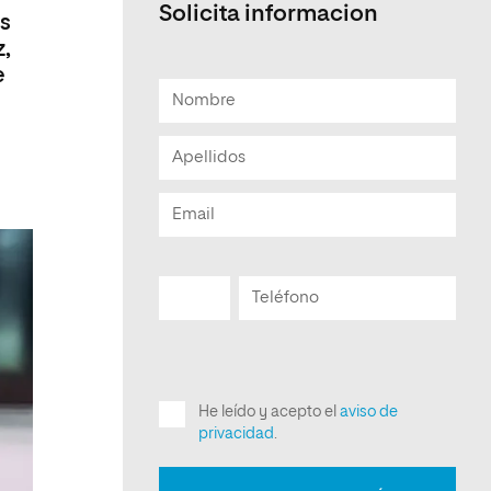
Solicita informacion
as
z,
e