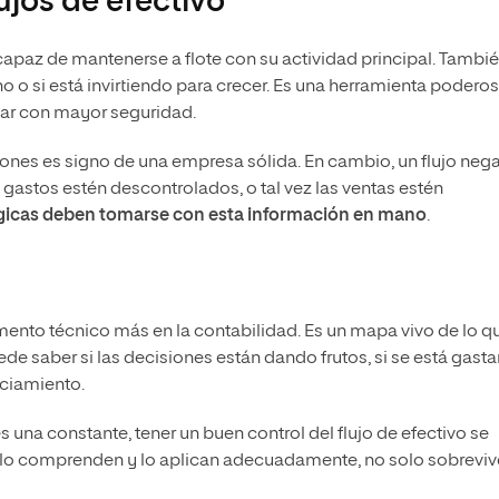
ujos de efectivo
capaz de mantenerse a flote con su actividad principal. Tambi
 o si está invirtiendo para crecer. Es una herramienta podero
ficar con mayor seguridad.
iones es signo de una empresa sólida. En cambio, un flujo nega
s gastos estén descontrolados, o tal vez las ventas estén
égicas deben tomarse con esta información en mano
.
ento técnico más en la contabilidad. Es un mapa vivo de lo q
uede saber si las decisiones están dando frutos, si se está gast
ciamiento.
na constante, tener un buen control del flujo de efectivo se
 lo comprenden y lo aplican adecuadamente, no solo sobreviv