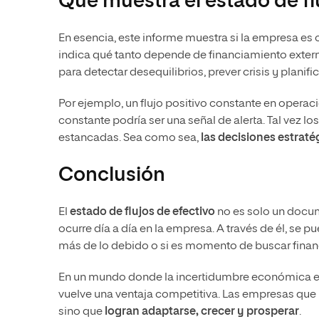
Qué muestra el estado de fl
En esencia, este informe muestra si la empresa es 
indica qué tanto depende de financiamiento externo
para detectar desequilibrios, prever crisis y plani
Por ejemplo, un flujo positivo constante en operac
constante podría ser una señal de alerta. Tal vez lo
estancadas. Sea como sea,
las decisiones estrat
Conclusión
El
estado de flujos de efectivo
no es solo un docum
ocurre día a día en la empresa. A través de él, se p
más de lo debido o si es momento de buscar finan
En un mundo donde la incertidumbre económica es u
vuelve una ventaja competitiva. Las empresas que
sino que
logran adaptarse, crecer y prosperar
.