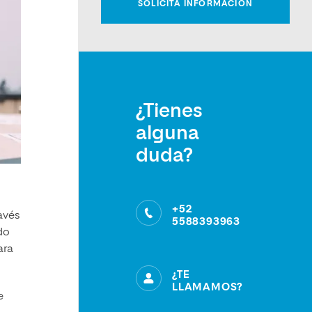
¿Tienes
alguna
duda?
+52
avés
5588393963
do
ara
¿TE
LLAMAMOS?
e