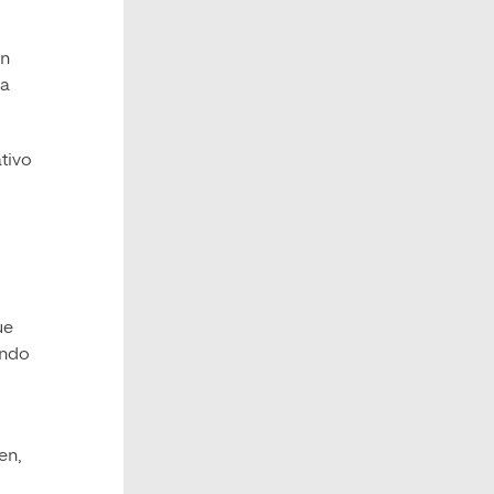
én
sa
tivo
ue
ando
en,