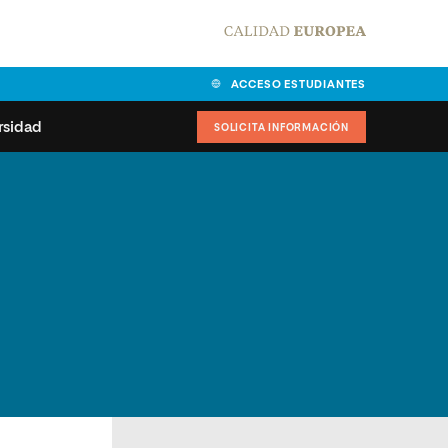
ACCESO ESTUDIANTES
rsidad
SOLICITA INFORMACIÓN
alidad
universitarias y
Carta del Rector
ciones
Nuestros alumnos
MPES
matricularse
Órganos de gobierno
sitos de acceso
Normas de funcionamiento
dad
ladora de becas
Claustro
nios institucionales