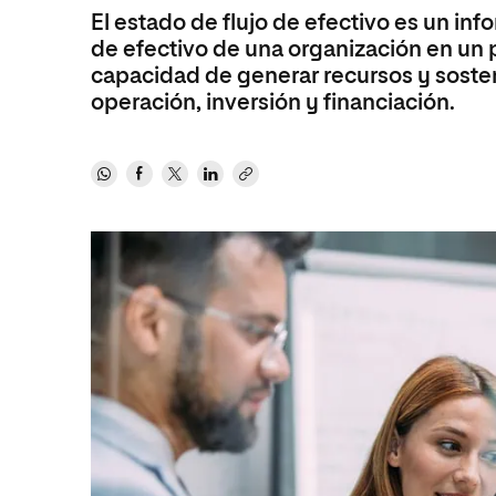
El estado de flujo de efectivo es un in
Ciencias Políticas y Relaciones
Comunicación y Mercadotecnia
Ciencias Sociales
de efectivo de una organización en un 
Internacionales
Humanidades
capacidad de generar recursos y sosten
Ciencias Criminológicas y de la
operación, inversión y financiación.
Seguridad
Artes
Humanidades
Música
Artes
Educación
Música
Comunicación y Mercadotecni
Ciencias Sociales
Economía y Negocios