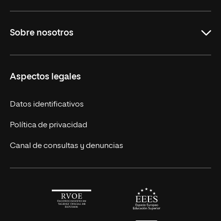
Maestrías en línea
Sobre nosotros
Licenciaturas en línea
Másteres Europeos
UNIR en México
Aspectos legales
Cursos Europeos
Nuestros alumnos
Títulos Americanos
Únete a nosotros
Datos identificativos
Alianza Newman
Actualidad
Política de privacidad
Solicita información
Canal de consultas y denuncias