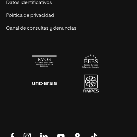
Únete a nosotros
Datos identificativos
Alianza Newman
Actualidad
Política de privacidad
Solicita información
Canal de consultas y denuncias
Síguenos
Síguenos
Síguenos
Síguenos
Encuéntranos
Síguenos