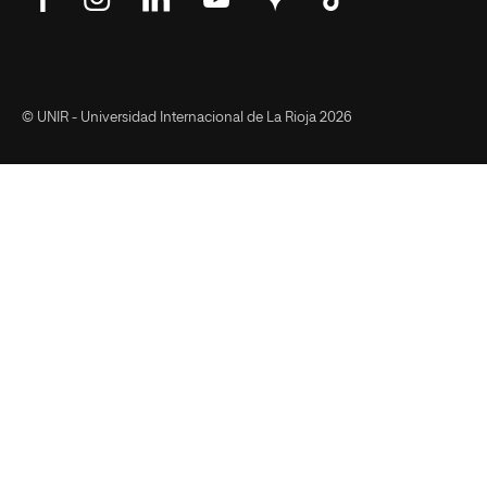
en
en
en
en
en
en
Facebook
Instagram
LinkedIn
YouTube
Google
Tik
Maps
Tok
© UNIR - Universidad Internacional de La Rioja 2026