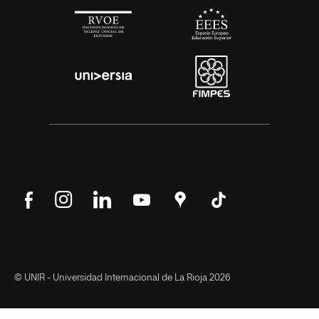
Síguenos
Síguenos
Síguenos
Síguenos
Encuéntranos
Síguenos
en
en
en
en
en
en
Facebook
Instagram
LinkedIn
YouTube
Google
Tik
Maps
Tok
© UNIR - Universidad Internacional de La Rioja 2026