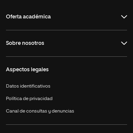
de
La
Rioja
Oferta académica
Maestrías en línea
Sobre nosotros
Licenciaturas en línea
Másteres Europeos
UNIR en México
Aspectos legales
Cursos Europeos
Nuestros alumnos
Títulos Americanos
Únete a nosotros
Datos identificativos
Alianza Newman
Actualidad
Política de privacidad
Solicita información
Canal de consultas y denuncias