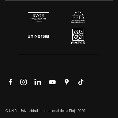
Síguenos
Síguenos
Síguenos
Síguenos
Encuéntranos
Síguenos
en
en
en
en
en
en
Facebook
Instagram
LinkedIn
YouTube
Google
Tik
Maps
Tok
© UNIR - Universidad Internacional de La Rioja 2026