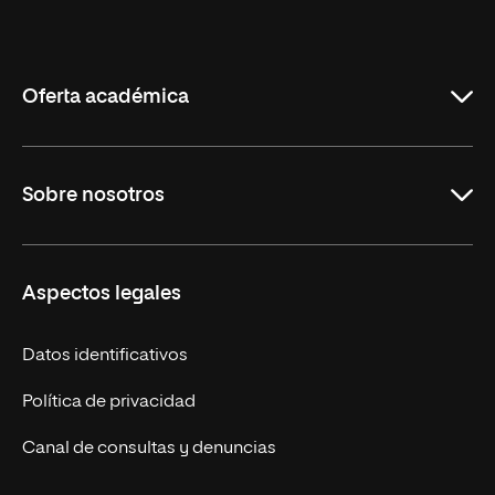
Universidad
Internacional
de
La
Rioja
Oferta académica
Maestrías en línea
Sobre nosotros
Licenciaturas en línea
Másteres Europeos
UNIR en México
Aspectos legales
Cursos Europeos
Nuestros alumnos
Títulos Americanos
Únete a nosotros
Datos identificativos
Alianza Newman
Actualidad
Política de privacidad
Solicita información
Canal de consultas y denuncias