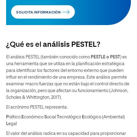
SOLICITA INFORMACIÓN
¿Qué es el
análisis PESTEL
?
El análisis PESTEL (también conocido como
PESTLE o PEST
) es
una herramienta que se utiliza en la planificación estratégica
para identificar los factores del entorno externo que pueden
influir en el rendimiento de una empresa. Este análisis permite
examinar macro fuerzas que no están bajo el control directo de
la organización, pero que afectan su funcionamiento (Johnson,
Scholes & Whittington, 2017).
El acrónimo PESTEL representa:
P
olítico
E
conómico
S
ocial
T
ecnológico
E
cológico (Ambiental)
L
egal
El valor del análisis radica en su capacidad para proporcionar