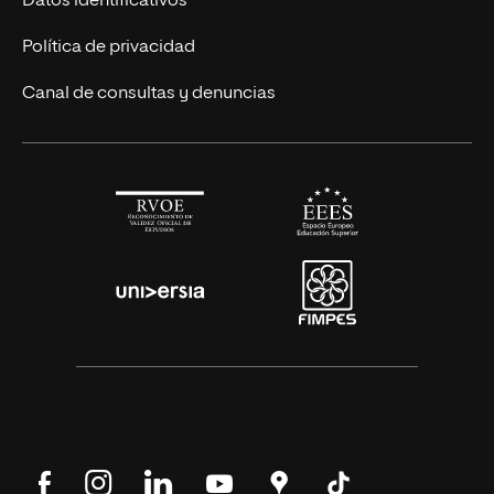
Datos identificativos
Alianza Newman
Actualidad
Política de privacidad
Solicita información
Canal de consultas y denuncias
Síguenos
Síguenos
Síguenos
Síguenos
Encuéntranos
Síguenos