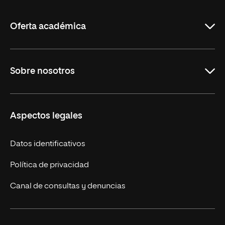
La
Rioja
Oferta académica
Maestrías en línea
Sobre nosotros
Licenciaturas en línea
Másteres Europeos
UNIR en México
Aspectos legales
Cursos Europeos
Nuestros alumnos
Títulos Americanos
Únete a nosotros
Datos identificativos
Alianza Newman
Actualidad
Política de privacidad
Solicita información
Canal de consultas y denuncias