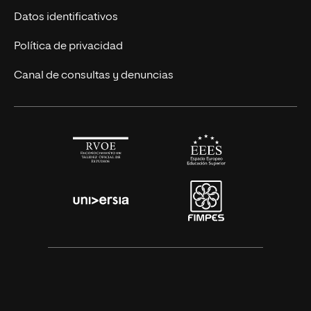
Títulos Americanos
Únete a nosotros
Datos identificativos
Alianza Newman
Actualidad
Política de privacidad
Solicita información
Canal de consultas y denuncias