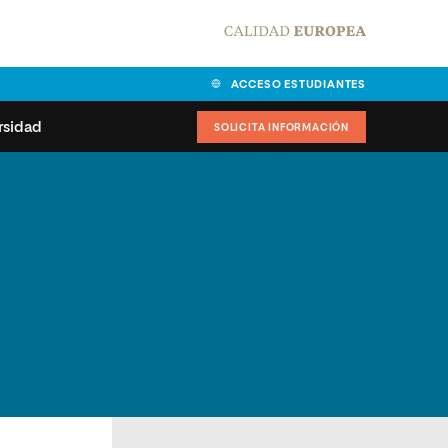
ACCESO ESTUDIANTES
rsidad
SOLICITA INFORMACIÓN
alidad
universitarias y
Carta del Rector
ciones
Nuestros alumnos
MPES
matricularse
Órganos de gobierno
sitos de acceso
Normas de funcionamiento
dad
ladora de becas
Claustro
nios institucionales