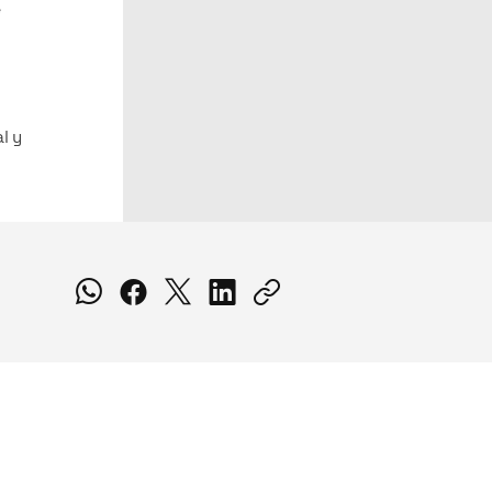
e
l y