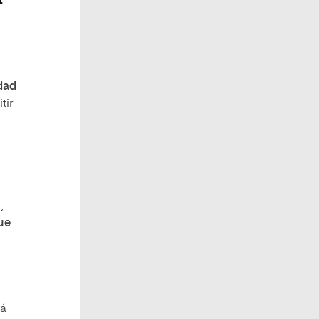
dad
tir
,
ue
lá