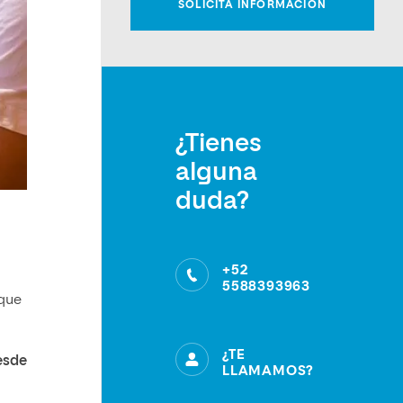
¿Tienes
alguna
duda?
+52
5588393963
 que
¿TE
esde
LLAMAMOS?