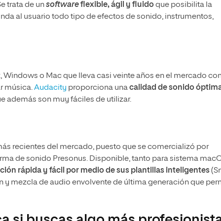
 trata de un
software
flexible, ágil y fluido
que posibilita la
inda al usuario todo tipo de efectos de sonido, instrumentos,
ux, Windows o Mac que lleva casi veinte años en el mercado c
ar música.
Audacity
proporciona una
calidad de sonido óptim
e además son muy fáciles de utilizar.
ás recientes del mercado, puesto que se comercializó por
firma de sonido Presonus. Disponible, tanto para sistema mac
ción rápida y fácil por medio de sus plantillas inteligentes
(S
ón y mezcla de audio envolvente de última generación que per
a si buscas algo más profesionist