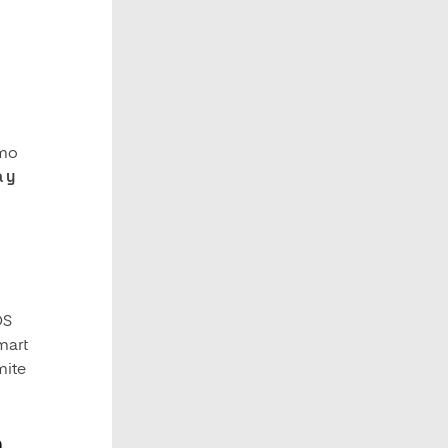
omo
a y
OS
mart
mite
a