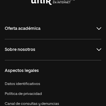
Universidad
Internacional
de
La
Rioja
Oferta académica
Maestrías en línea
Sobre nosotros
Licenciaturas en línea
Másteres Europeos
UNIR en México
Aspectos legales
Cursos Europeos
Nuestros alumnos
Títulos Americanos
Únete a nosotros
Datos identificativos
Alianza Newman
Actualidad
Política de privacidad
Solicita información
Canal de consultas y denuncias