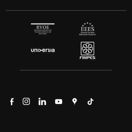
Síguenos
Síguenos
Síguenos
Síguenos
Encuéntranos
Síguenos
en
en
en
en
en
en
Facebook
Instagram
LinkedIn
YouTube
Google
Tik
Maps
Tok