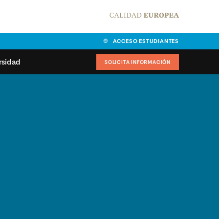
ACCESO ESTUDIANTES
rsidad
SOLICITA INFORMACIÓN
alidad
universitarias y
Carta del Rector
ciones
Nuestros alumnos
MPES
matricularse
Órganos de gobierno
sitos de acceso
Normas de funcionamiento
dad
ladora de becas
Claustro
nios institucionales