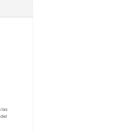
 las
 del
s