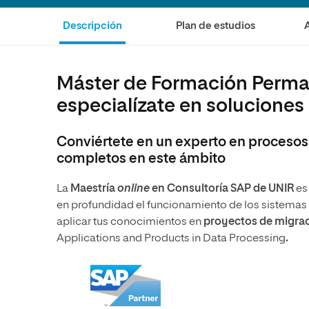
Ciencias Políticas y Relaciones
Comunicación y Mercadotecnia
Ciencias Sociales
Descripción
Plan de estudios
Internacionales
Humanidades
Ciencias Criminológicas y de la
Seguridad
Artes
Máster de Formación Perman
Humanidades
Música
especialízate en soluciones
Artes
Educación
Música
Comunicación y Mercadotecni
Conviértete en un experto en proceso
completos en este ámbito
Ciencias Sociales
Economía y Negocios
La
Maestría
online
en Consultoría SAP de UNIR
es
en profundidad el funcionamiento de los sistemas 
aplicar tus conocimientos en
proyectos de migrac
Applications and Products in Data Processing
.