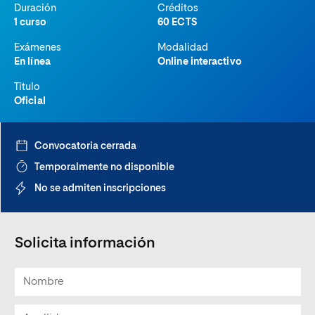
Duración
Créditos
1 curso
60 ECTS
Exámenes
Modalidad
En línea
Online interactivo
Titulo
Oficial
Convocatoria cerrada
Temporalmente no disponible
No se admiten inscripciones
Solicita información