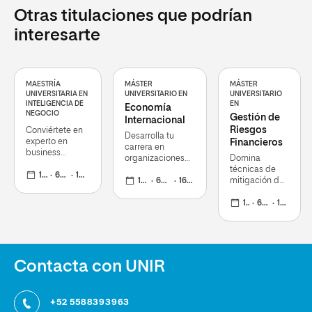
Otras titulaciones que podrían
interesarte
MAESTRÍA
MÁSTER
MÁSTER
UNIVERSITARIA EN
UNIVERSITARIO EN
UNIVERSITARIO
INTELIGENCIA DE
EN
Economía
NEGOCIO
Gestión de
Internacional
Riesgos
Conviértete en
Desarrolla tu
experto en
Financieros
carrera en
business
organizaciones
Domina
intelligence y
internacionales,
técnicas de
domina todo el
1 curso
60 ECTS
16 mar 2026
consultoras y
1 curso
60 ECTS
16 mar 2026
mitigación de
ciclo de datos
gobiernos
riesgos en
para decisiones
convirtiéndote en
entidades
1 curso
60 ECTS
16 mar 2026
estratégicas
un experto global
bancarias,
aseguradoras
y fondos de
inversión
Contacta con UNIR
+52 5588393963