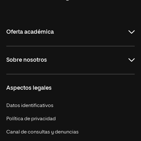
Universidad
Internacional
de
La
Rioja
Oferta académica
Maestrías en línea
Sobre nosotros
Licenciaturas en línea
Másteres Europeos
UNIR en México
Aspectos legales
Cursos Europeos
Nuestros alumnos
Títulos Americanos
Únete a nosotros
Datos identificativos
Alianza Newman
Actualidad
Política de privacidad
Solicita información
Canal de consultas y denuncias