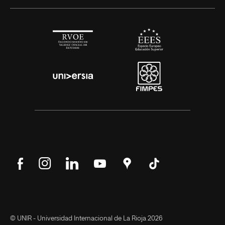
Síguenos
Síguenos
Síguenos
Síguenos
Encuéntranos
Síguenos
en
en
en
en
en
en
Facebook
Instagram
LinkedIn
YouTube
Google
Tik
Maps
Tok
© UNIR - Universidad Internacional de La Rioja 2026