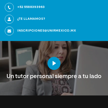
+52 5588393963
¿TE LLAMAMOS?
INSCRIPCIONES@UNIRMEXICO.MX
Un tutor personal siempre a tu lado