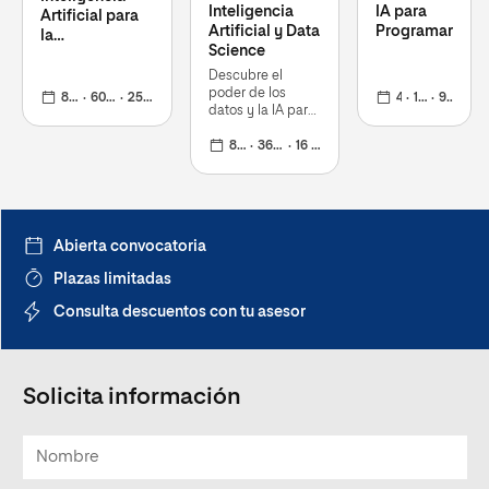
Inteligencia
IA para
Artificial para
Artificial y Data
Programar
la
Science
Transformación
e Innovación de
Descubre el
Negocio
poder de los
8 meses
60 ECTS
25 nov 2024
4 meses
18 ECTS
9 nov 2026
datos y la IA para
impulsar la
innovación y
8 meses
36 ECTS
16 nov 2026
transformar el
futuro digita
Abierta convocatoria
Plazas limitadas
Consulta descuentos con tu asesor
Solicita información