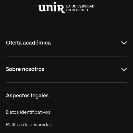
Universidad
Internacional
de
La
Rioja
Oferta académica
Maestrías en línea
Sobre nosotros
Licenciaturas en línea
Másteres Europeos
UNIR en México
Aspectos legales
Cursos Europeos
Nuestros alumnos
Títulos Americanos
Únete a nosotros
Datos identificativos
Alianza Newman
Actualidad
Política de privacidad