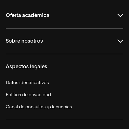
La
Rioja
Oferta académica
Maestrías en línea
Sobre nosotros
Licenciaturas en línea
Másteres Europeos
UNIR en México
Aspectos legales
Cursos Europeos
Nuestros alumnos
Títulos Americanos
Únete a nosotros
Datos identificativos
Alianza Newman
Actualidad
Política de privacidad
Solicita información
Canal de consultas y denuncias