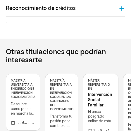
Reconocimiento de créditos
.
Otras titulaciones que podrían
interesarte
MAESTRÍA
MAESTRÍA
MÁSTER
M
UNIVERSITARIA
UNIVERSITARIA
UNIVERSITARIO
U
EN DIRECCIÓN E
EN
EN
E
INTERVENCIÓN
INTERVENCIÓN
C
Intervención
SOCIOSANITARIA
SOCIAL EN LAS
I
Social
SOCIEDADES
A
Descubre
Familiar
DEL
D
cómo poner
CONOCIMIENTO
G
Sistémica
El único
en marcha la
D
Transforma tu
posgrado
P
estructura de
pasión por el
online de esta
liderazgo en
1 curso
60 ECTS
19 octubre 2026
P
cambio en
temática que
cualquier
l
una carrera
profundiza en
1 curso
60 ECTS
19 octubre 2026