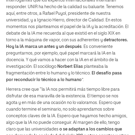
interrogantes que los expertos internacionales intentarán
responder. UNIR ha hecho de la calidad su baluarte. Tenemos
aquí, entre otros, a Rafael Puyol, presidente de nuestra
universidad, y a Ignacio Hierro, director de Calidad. En estos
momentos nos planteamos el papel de la IA y la acreditación. El
debate de la IA me recuerda al que existió en el siglo XIX en
torno a la máquina de vapor, con sus adherentes y
detractores.
Hoy la IA marca un antes y un después
. Es conveniente
preguntarnos, por ejemplo, qué papel marcará la IA en la
docencia. Y qué vamos a hacer con la IA en el ámbito de la
investigación. El sociólogo
Norbert Elias
planteaba la
fragmentación entre lo humano y lo técnico.
El desafío pasa
por reconducir lo técnico a lo humano
”.
Herrera cree que “la IA nos permitirá más tiempo libre para
disfrutar de esa maravilla de la existencia. El tiempo se nos
agota y en más de una ocasión no lo valoramos. Espero que
cuando termine el seminario, no solo aprendamos sobre
conceptos claves de la IA. Espero que hayamos hecho amigos,
algo que la IA no puede conseguir. Al margen de ello, tengo
claro que las universidades
o se adaptan a los cambios que