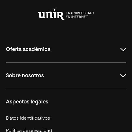
Universidad
Internacional
de
La
Rioja
Oferta académica
Maestrías en línea
Sobre nosotros
Licenciaturas en línea
Másteres Europeos
UNIR en México
Aspectos legales
Cursos Europeos
Nuestros alumnos
Títulos Americanos
Únete a nosotros
Datos identificativos
Alianza Newman
Actualidad
Política de privacidad