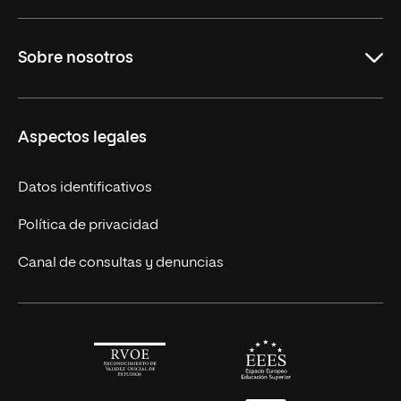
Maestrías en línea
Sobre nosotros
Licenciaturas en línea
Másteres Europeos
UNIR en México
Aspectos legales
Cursos Europeos
Nuestros alumnos
Títulos Americanos
Únete a nosotros
Datos identificativos
Alianza Newman
Actualidad
Política de privacidad
Solicita información
Canal de consultas y denuncias