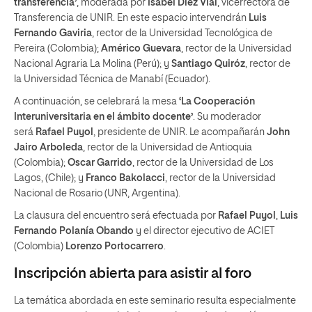
transferencia’
, moderada por
Isabel Díez Vial
, vicerrectora de
Transferencia de UNIR. En este espacio intervendrán
Luis
Fernando Gaviria
, rector de la Universidad Tecnológica de
Pereira (Colombia);
Américo Guevara
, rector de la Universidad
Nacional Agraria La Molina (Perú); y
Santiago Quiróz
, rector de
la Universidad Técnica de Manabí (Ecuador).
A continuación, se celebrará la mesa
‘La Cooperación
Interuniversitaria en el ámbito docente’
. Su moderador
será
Rafael Puyol
, presidente de UNIR. Le acompañarán
John
Jairo Arboleda
, rector de la Universidad de Antioquia
(Colombia);
Oscar Garrido
, rector de la Universidad de Los
Lagos, (Chile); y
Franco Bakolacci
, rector de la Universidad
Nacional de Rosario (UNR, Argentina).
La clausura del encuentro será efectuada por
Rafael Puyol
,
Luis
Fernando Polanía Obando
y el director ejecutivo de ACIET
(Colombia)
Lorenzo Portocarrero
.
Inscripción abierta para asistir al foro
La temática abordada en este seminario resulta especialmente