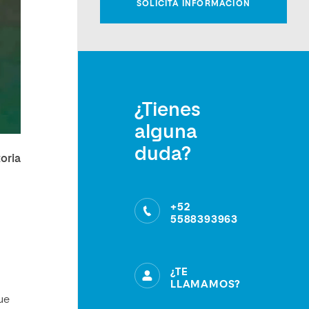
¿Tienes
alguna
duda?
oria
+52
5588393963
¿TE
LLAMAMOS?
ue