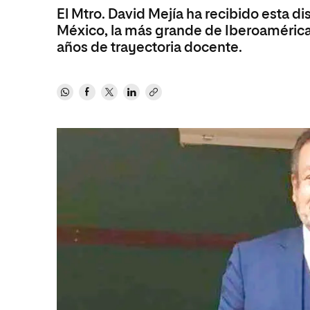
El Mtro. David Mejía ha recibido esta 
Ciencias Políticas y Relaciones
Comunicación y Mercadotecnia
Ciencias Sociales
México, la más grande de Iberoamérica,
Internacionales
Humanidades
años de trayectoria docente.
Ciencias Criminológicas y de la
Seguridad
Artes
Humanidades
Música
Artes
Educación
Música
Comunicación y Mercadotecni
Ciencias Sociales
Economía y Negocios