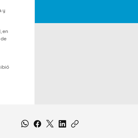
a y
, en
 de
cibió