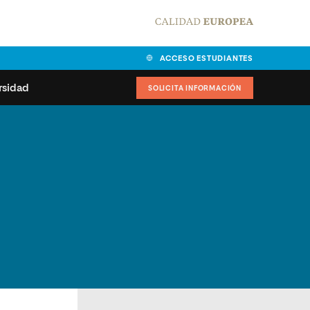
ACCESO ESTUDIANTES
rsidad
SOLICITA INFORMACIÓN
alidad
universitarias y
Carta del Rector
ciones
Nuestros alumnos
MPES
matricularse
Órganos de gobierno
sitos de acceso
Normas de funcionamiento
dad
ladora de becas
Claustro
nios institucionales