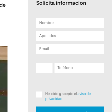
Solicita informacion
 de
5