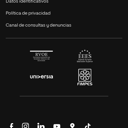
Únete a nosotros
Datos identificativos
Alianza Newman
Actualidad
Política de privacidad
Solicita información
Canal de consultas y denuncias
Síguenos
Síguenos
Síguenos
Síguenos
Encuéntranos
Síguenos