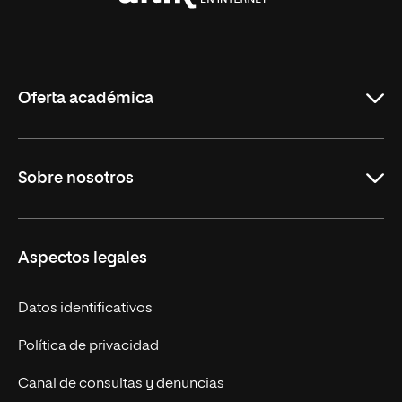
Universidad
Internacional
de
La
Rioja
Oferta académica
Maestrías en línea
Sobre nosotros
Licenciaturas en línea
Másteres Europeos
UNIR en México
Aspectos legales
Cursos Europeos
Nuestros alumnos
Títulos Americanos
Únete a nosotros
Datos identificativos
Alianza Newman
Actualidad
Política de privacidad
Solicita información
Canal de consultas y denuncias