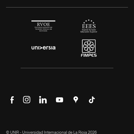
Síguenos
Síguenos
Síguenos
Síguenos
Encuéntranos
Síguenos
en
en
en
en
en
en
Facebook
Instagram
LinkedIn
YouTube
Google
Tik
Maps
Tok
© UNIR - Universidad Internacional de La Rioja 2026