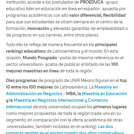
institución, acorde a los postulados de
PROEDUCA
-grupo
educativo líder en educación en línea en español-, apuesta por
programas académicos con alto
valor diferencial, flexibilidad
para que sus estudiantes se sitúen siempre en el centro de la
formación,
innovación
y elevadas garantías de empleabilidad o
de progresos en sus carreras, entre otros pilares.
Todo ello se refleja de manera frecuente en los
principales
rankings educativos
de Latinoamérica y el mundo. En esta
ocasión,
Mundo Posgrado
-portal de máxima referencia en el
sector universitario- acaba de publicar el listado de las
100
mejores maestrías en línea
de toda la región.
Diez programas
de posgrado de UNIR México figuran en el
top
10 entre los 100 mejores
de Latinoamérica. La
Maestría en
Administración en Negocios
–
MBA, la
Maestría en Educación
y la
Maestría en Negocios Internacional y Comercio
Internacional
de esta universidad ocupan los
primeros lugares
como mejores propuestas de toda la región (cada uno en su
segmento, en comparación con la oferta académica de otras
universidades, también incluidas en el ranking).
Las dos
primeras repiten en el mismo puesto dos años consecutivos