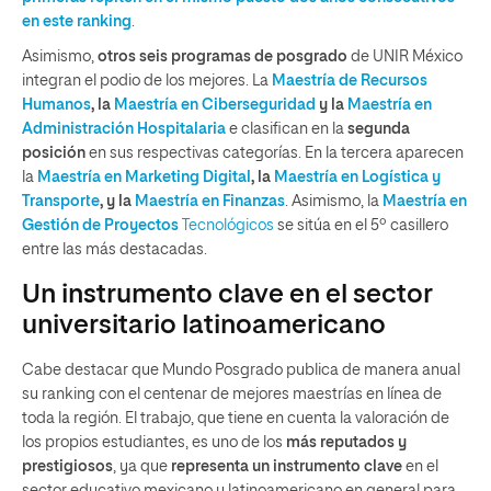
en este ranking
.
Asimismo,
otros seis programas de posgrado
de UNIR México
integran el podio de los mejores. La
Maestría de
Recursos
Humanos
, la
Maestría en Ciberseguridad
y la
Maestría en
Administración Hospitalaria
e clasifican en la
segunda
posición
en sus respectivas categorías. En la tercera aparecen
la
Maestría en
Marketing Digital
, la
Maestría en Logística y
Transporte
, y la
Maestría en Finanzas
. Asimismo, la
Maestría en
Gestión de Proyectos
Tecnológicos
se sitúa en el 5º casillero
entre las más destacadas.
Un instrumento clave en el sector
universitario latinoamericano
Cabe destacar que Mundo Posgrado publica de manera anual
su ranking con el centenar de mejores maestrías en línea de
toda la región. El trabajo, que tiene en cuenta la valoración de
los propios estudiantes, es uno de los
más reputados y
prestigiosos
, ya que
representa un instrumento clave
en el
sector educativo mexicano y latinoamericano en general para