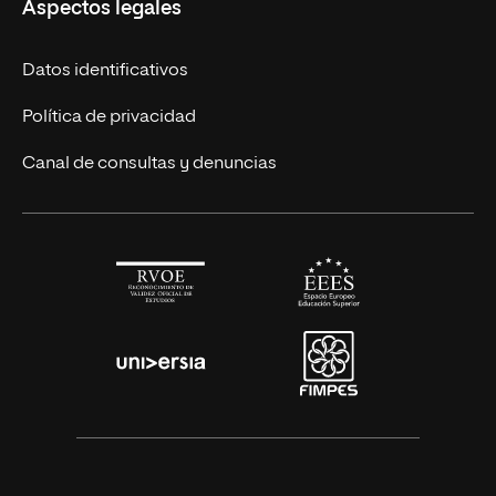
Aspectos legales
Cursos Europeos
Nuestros alumnos
Títulos Americanos
Únete a nosotros
Datos identificativos
Alianza Newman
Actualidad
Política de privacidad
Solicita información
Canal de consultas y denuncias