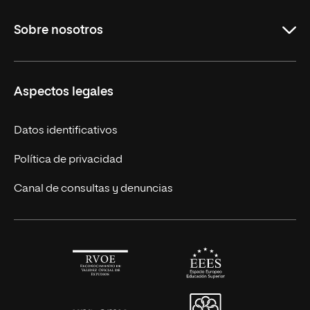
Maestrías en línea
Sobre nosotros
Licenciaturas en línea
Másteres Europeos
UNIR en México
Aspectos legales
Cursos Europeos
Nuestros alumnos
Títulos Americanos
Únete a nosotros
Datos identificativos
Alianza Newman
Actualidad
Política de privacidad
Solicita información
Canal de consultas y denuncias