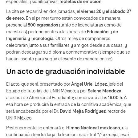
especiales y significativas,
repletas de emoción
.
La cita se repartirá en dos jornadas, el
viernes 26 y el sábado 27
de enero
. En el primer turno están convocados de manera
presencial
800 egresados
(tanto de licenciaturas como de
maestrías) pertenecientes a las áreas de
Educación y de
Ingeniería y Tecnología
. Otros miles de compañeros
celebrarán junto a sus familiares y amigos desde sus casas, y
podrán descargar su diploma conmemorativo (siempre que se
hayan inscrito para seguir el evento de manera online).
Un acto de graduación inolvidable
El acto, que será presentado por
Ángel Uriel López
, jefe del
Equipo de Tutorías de UNIR México; y por
Selene Mendoza
,
asesora de Atención al Estudiante; comenzará a las
16.00 h.
A
esa hora se producirá la entrada de la comitiva académica, que
será encabezada por el Dr.
David Mejía Rodríguez
, rector de
UNIR México.
Posteriormente se entonará el
Himno Nacional mexicano
, y a
continuación tendrá lugar la lección magistral
“¡Y lo mejor, está