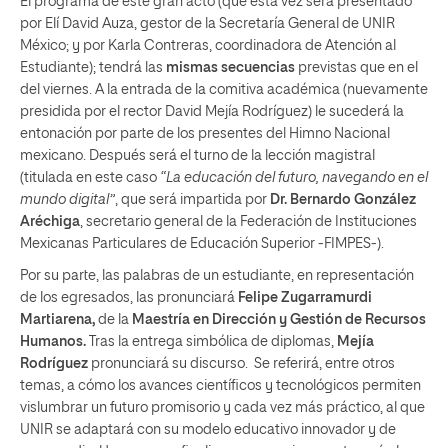
El programa de este gran acto (que esta vez será presentado
por Elí David Auza, gestor de la Secretaría General de UNIR
México; y por Karla Contreras, coordinadora de Atención al
Estudiante); tendrá las
mismas secuencias
previstas que en el
del viernes. A la entrada de la comitiva académica (nuevamente
presidida por el rector David Mejía Rodríguez) le sucederá la
entonación por parte de los presentes del Himno Nacional
mexicano. Después será el turno de la lección magistral
(titulada en este caso
“La educación del futuro, navegando en el
mundo digital”
, que será impartida por
Dr. Bernardo González
Aréchiga
, secretario general de la Federación de Instituciones
Mexicanas Particulares de Educación Superior -FIMPES-).
Por su parte, las palabras de un estudiante, en representación
de los egresados, las pronunciará
Felipe Zugarramurdi
Martiarena,
de la
Maestría en Dirección y Gestión de Recursos
Humanos.
Tras la entrega simbólica de diplomas,
Mejía
Rodríguez
pronunciará su discurso. Se referirá, entre otros
temas, a cómo los avances científicos y tecnológicos permiten
vislumbrar un futuro promisorio y cada vez más práctico, al que
UNIR se adaptará con su modelo educativo innovador y de