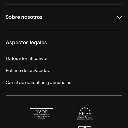
Maestrías en línea
Sobre nosotros
Licenciaturas en línea
Másteres Europeos
UNIR en México
Aspectos legales
Cursos Europeos
Nuestros alumnos
Títulos Americanos
Únete a nosotros
Datos identificativos
Alianza Newman
Actualidad
Política de privacidad
Solicita información
Canal de consultas y denuncias