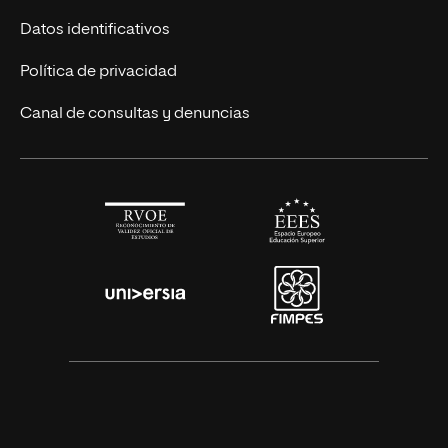
Títulos Americanos
Únete a nosotros
Datos identificativos
Alianza Newman
Actualidad
Política de privacidad
Solicita información
Canal de consultas y denuncias