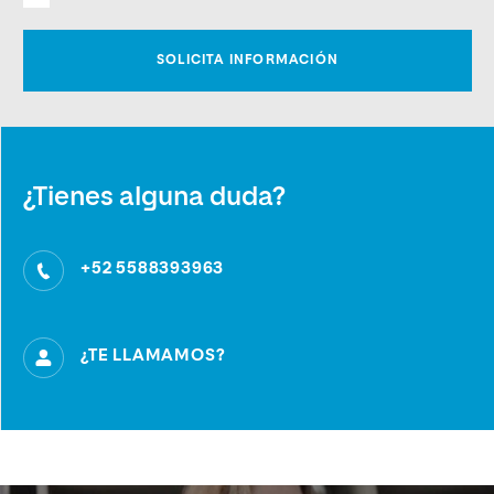
¿Tienes alguna duda?
+52 5588393963
¿TE LLAMAMOS?