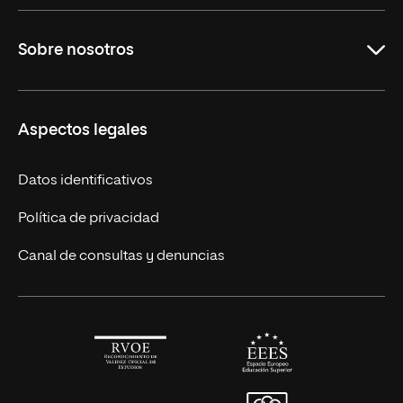
Maestrías en línea
Sobre nosotros
Licenciaturas en línea
Másteres Europeos
UNIR en México
Aspectos legales
Cursos Europeos
Nuestros alumnos
Títulos Americanos
Únete a nosotros
Datos identificativos
Alianza Newman
Actualidad
Política de privacidad
Solicita información
Canal de consultas y denuncias