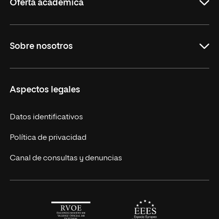
Oferta académica
Maestrías en línea
Sobre nosotros
Licenciaturas en línea
Másteres Europeos
UNIR en México
Aspectos legales
Cursos Europeos
Nuestros alumnos
Títulos Americanos
Únete a nosotros
Datos identificativos
Alianza Newman
Actualidad
Política de privacidad
Solicita información
Canal de consultas y denuncias