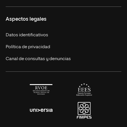
Másteres Europeos
UNIR en México
Aspectos legales
Cursos Europeos
Nuestros alumnos
Títulos Americanos
Únete a nosotros
Datos identificativos
Alianza Newman
Actualidad
Política de privacidad
Solicita información
Canal de consultas y denuncias