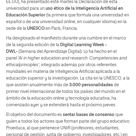
EE.UU), ha presentado este martes la Declaración de esta
universidad para un
uso ético de la Inteligencia Artificial en
Educación Superior
(la primera que formula una universidad en
español o de una universidad online, en cualquier idioma) en la
sede de la
UNESCO
en París, Francia.
Ha desglosado el manifiesto durante una cumbre en el marco
de la segunda edición de la
Digital Learning Week -
DWL-
(Semana del Aprendizaje Digital). Lo ha hecho en el
panel
‘AI in higher education and research: Competencies and
ethicalprinciples’
, integrado además por otros referentes
mundiales en materia de Inteligencia Artificial aplicada a la
educación superior y la investigación. La cita en la UNESCO, a la
que asisten anualmente más de
3.000 personalidades
de
primer nivel internacional de todos los países del mundo en el
ámbito de la educación online y tecnología educativa, ha
comenzado ayer y se extenderá hasta el próximo jueves.
El objetivo del documento es
sentar bases de consenso
que
guíen a todos los actores que forman parte del grupo educativo
Proeduca, al que pertenece UNIR (profesores, estudiantes,
personal de gestión, junta de gobierno, investigadores, etc.) en