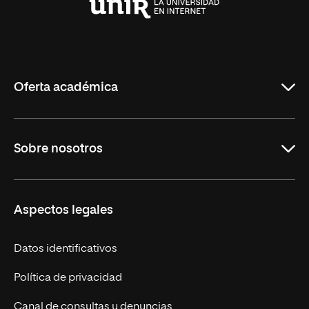
Universidad
Internacional
de
La
Rioja
Oferta académica
Maestrías en línea
Sobre nosotros
Licenciaturas en línea
Másteres Europeos
UNIR en México
Aspectos legales
Cursos Europeos
Nuestros alumnos
Títulos Americanos
Únete a nosotros
Datos identificativos
Alianza Newman
Actualidad
Política de privacidad
Solicita información
Canal de consultas y denuncias