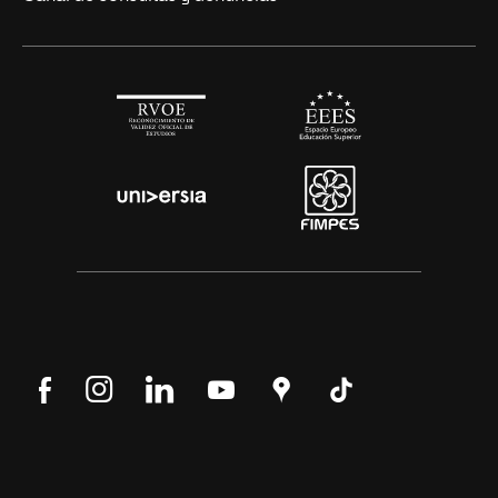
Síguenos
Síguenos
Síguenos
Síguenos
Encuéntranos
Síguenos
en
en
en
en
en
en
Facebook
Instagram
LinkedIn
YouTube
Google
Tik
Maps
Tok