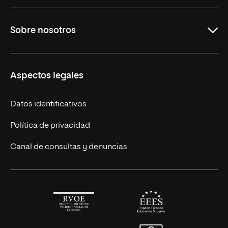
Maestrías en línea
Sobre nosotros
Licenciaturas en línea
Másteres Europeos
UNIR en México
Aspectos legales
Cursos Europeos
Nuestros alumnos
Títulos Americanos
Únete a nosotros
Datos identificativos
Alianza Newman
Actualidad
Política de privacidad
Solicita información
Canal de consultas y denuncias