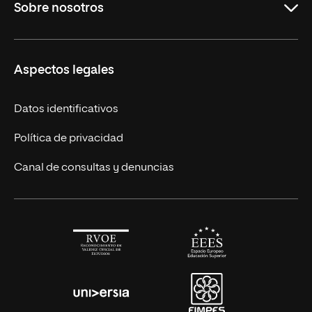
Sobre nosotros
Licenciaturas en línea
Másteres Europeos
UNIR en México
Aspectos legales
Cursos Europeos
Nuestros alumnos
Títulos Americanos
Únete a nosotros
Datos identificativos
Alianza Newman
Actualidad
Política de privacidad
Solicita información
Canal de consultas y denuncias