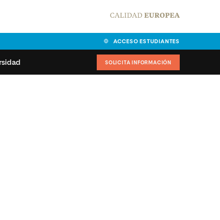
ACCESO ESTUDIANTES
rsidad
SOLICITA INFORMACIÓN
alidad
universitarias y
Carta del Rector
ciones
Nuestros alumnos
MPES
matricularse
Órganos de gobierno
sitos de acceso
Normas de funcionamiento
dad
ladora de becas
Claustro
nios institucionales