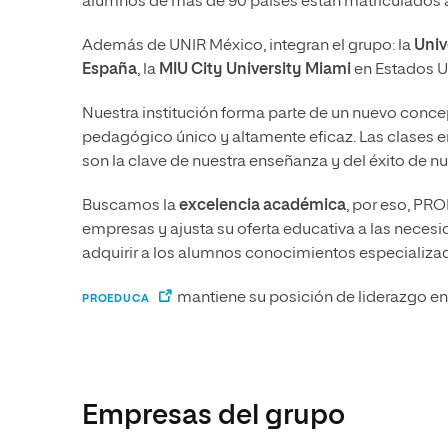
alumnos de más de 90 países están matriculados 
Ciencias Políticas y Relaciones
Comunicación y Mercadotecnia
Ciencias Sociales
Internacionales
Además de UNIR México, integran el grupo: la
Univ
Humanidades
España
, la
MIU City University Miami
en Estados U
Ciencias Criminológicas y de la
Seguridad
Artes
Nuestra institución forma parte de un nuevo conc
Humanidades
Música
pedagógico único y altamente eficaz. Las clases e
son la clave de nuestra enseñanza y del éxito de n
Artes
Educación
Música
Comunicación y Mercadotecni
Buscamos la
excelencia académica
, por eso, PRO
empresas y ajusta su oferta educativa a las necesi
Ciencias Sociales
Economía y Negocios
adquirir a los alumnos conocimientos especializa
mantiene su posición de liderazgo ent
PROEDUCA
Empresas del grupo