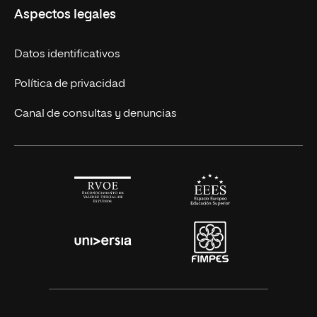
Aspectos legales
Cursos Europeos
Nuestros alumnos
Títulos Americanos
Únete a nosotros
Datos identificativos
Alianza Newman
Actualidad
Política de privacidad
Solicita información
Canal de consultas y denuncias