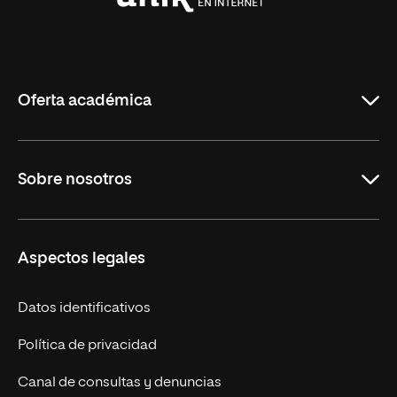
Universidad
Internacional
de
La
Rioja
Oferta académica
Maestrías en línea
Sobre nosotros
Licenciaturas en línea
Másteres Europeos
UNIR en México
Aspectos legales
Cursos Europeos
Nuestros alumnos
Títulos Americanos
Únete a nosotros
Datos identificativos
Alianza Newman
Actualidad
Política de privacidad
Solicita información
Canal de consultas y denuncias