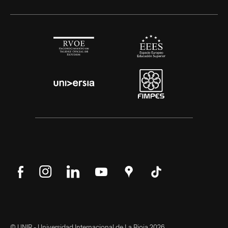
Síguenos
Síguenos
Síguenos
Síguenos
Encuéntranos
Síguenos
en
en
en
en
en
en
Facebook
Instagram
LinkedIn
YouTube
Google
Tik
Maps
Tok
© UNIR - Universidad Internacional de La Rioja 2026