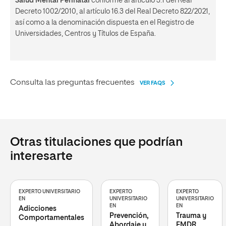
Salud Mental Perinatal
conforme al artículo 3.1 del Real
Decreto 1002/2010, al artículo 16.3 del Real Decreto 822/2021,
así como a la denominación dispuesta en el Registro de
Universidades, Centros y Títulos de España.
Consulta las preguntas frecuentes
VER FAQS
Otras titulaciones que podrían
interesarte
EXPERTO UNIVERSITARIO
EXPERTO
EXPERTO
EN
UNIVERSITARIO
UNIVERSITARIO
EN
EN
Adicciones
Prevención,
Trauma y
Comportamentales
Abordaje y
EMDR