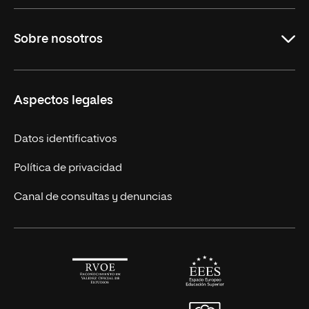
Maestrías en línea
Sobre nosotros
Licenciaturas en línea
Másteres Europeos
UNIR en México
Aspectos legales
Cursos Europeos
Nuestros alumnos
Títulos Americanos
Únete a nosotros
Datos identificativos
Alianza Newman
Actualidad
Política de privacidad
Solicita información
Canal de consultas y denuncias