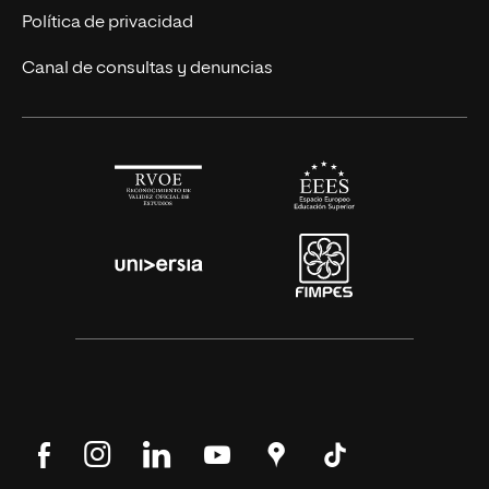
Alianza Newman
Actualidad
Política de privacidad
Solicita información
Canal de consultas y denuncias
Síguenos
Síguenos
Síguenos
Síguenos
Encuéntranos
Síguenos
en
en
en
en
en
en