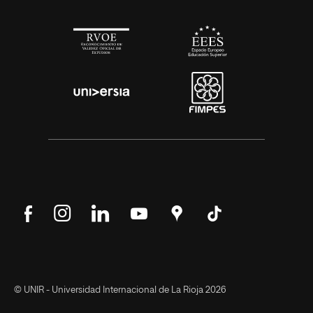
Síguenos
Síguenos
Síguenos
Síguenos
Encuéntranos
Síguenos
en
en
en
en
en
en
Facebook
Instagram
LinkedIn
YouTube
Google
Tik
Maps
Tok
© UNIR - Universidad Internacional de La Rioja 2026